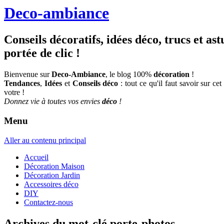
Deco-ambiance
Conseils décoratifs, idées déco, trucs et as
portée de clic !
Bienvenue sur
Deco-Ambiance
, le blog 100%
décoration
!
Tendances
,
Idées
et
Conseils déco
: tout ce qu'il faut savoir sur cet
votre !
Donnez vie à toutes vos envies
déco
!
Menu
Aller au contenu principal
Accueil
Décoration Maison
Décoration Jardin
Accessoires déco
DIY
Contactez-nous
Archives du mot-clé
porte-photos